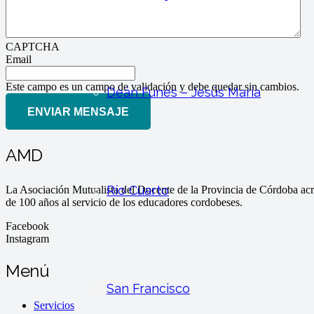
CAPTCHA
Email
Este campo es un campo de validación y debe quedar sin cambios.
Deán Funes – Jesús María
AMD
Río Cuarto
La Asociación Mutualista del Docente de la Provincia de Córdoba ac
de 100 años al servicio de los educadores cordobeses.
Facebook
Instagram
Menú
San Francisco
Servicios